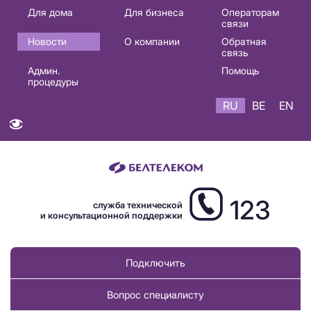
Основная
Для дома
Для бизнеса
Операторам
связи
навигация
Новости
О компании
Обратная
RU
связь
Админ.
Помощь
процедуры
RU
BE
EN
123
служба технической
и консультационной поддержки
Подключить
Вопрос специалисту