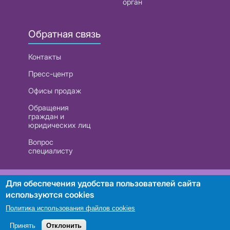
орган
Обратная связь
Контакты
Пресс-центр
Офисы продаж
Обращения
граждан и
юридических лиц
Вопрос
специалисту
РУП «Белтелеком». УНП 101007741
Для обеспечения удобства пользователей сайта
используются cookies
Политика использования файлов cookies
Поиск
Принять
Отклонить