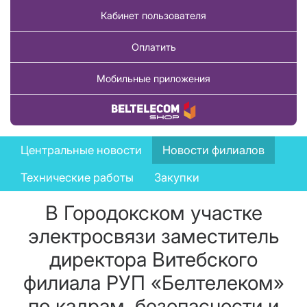
Кабинет пользователя
Оплатить
Мобильные приложения
Купить товар
News
Центральные новости
Новости филиалов
menu
Технические работы
Закупки
В Городокском участке
электросвязи заместитель
директора Витебского
филиала РУП «Белтелеком»
по кадрам, безопасности и