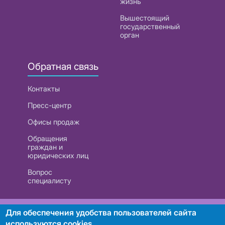
жизнь
Вышестоящий
государственный
орган
Обратная связь
Контакты
Пресс-центр
Офисы продаж
Обращения
граждан и
юридических лиц
Вопрос
специалисту
РУП «Белтелеком». УНП 101007741
Для обеспечения удобства пользователей сайта
используются cookies