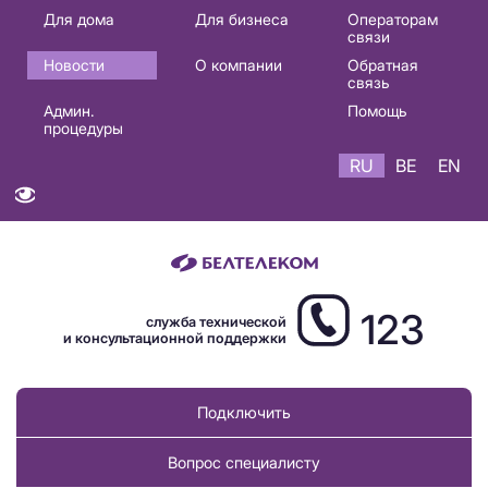
Основная
Для дома
Для бизнеса
Операторам
связи
навигация
Новости
О компании
Обратная
RU
связь
Админ.
Помощь
процедуры
RU
BE
EN
123
служба технической
и консультационной поддержки
Подключить
Вопрос специалисту