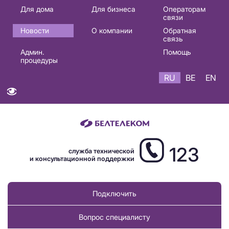
Основная
Для дома
Для бизнеса
Операторам
связи
навигация
Новости
О компании
Обратная
RU
связь
Админ.
Помощь
процедуры
RU
BE
EN
123
служба технической
и консультационной поддержки
Подключить
Вопрос специалисту