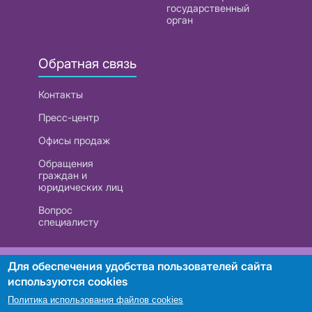
государственный
орган
Обратная связь
Контакты
Пресс-центр
Офисы продаж
Обращения
граждан и
юридических лиц
Вопрос
специалисту
РУП «Белтелеком». УНП 101007741
Для обеспечения удобства пользователей сайта
используются cookies
Политика использования файлов cookies