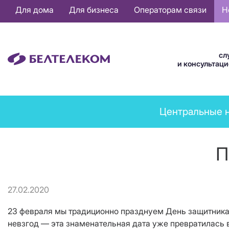
Основная
Для дома
Для бизнеса
Операторам связи
Н
навигация
RU
сл
и консультац
News
Центральные 
menu
П
27.02.2020
23 февраля мы традиционно празднуем День защитника 
невзгод — эта знаменательная дата уже превратилась 