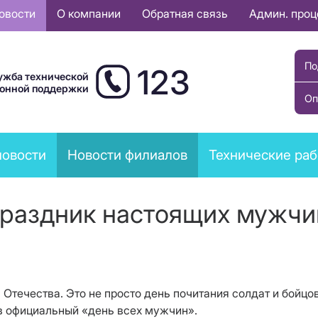
овости
О компании
Обратная связь
Админ. про
По
123
ужба технической
ионной поддержки
Оп
новости
Новости филиалов
Технические ра
раздник настоящих мужчи
Отечества. Это не просто день почитания солдат и бойцо
в официальный «день всех мужчин».