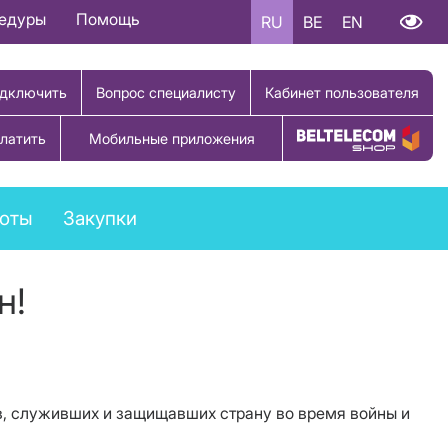
цедуры
Помощь
RU
BE
EN
дключить
Вопрос специалисту
Кабинет пользователя
латить
Мобильные приложения
Купить товар
боты
Закупки
н!
в, служивших и защищавших страну во время войны и