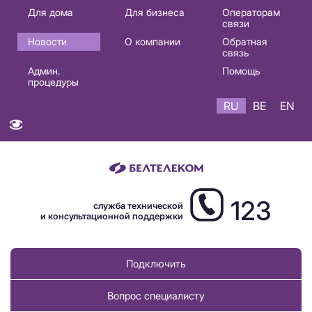
Основная
Для дома
Для бизнеса
Операторам
связи
навигация
Новости
О компании
Обратная
RU
связь
Админ.
Помощь
процедуры
RU
BE
EN
123
служба технической
и консультационной поддержки
Подключить
Вопрос специалисту