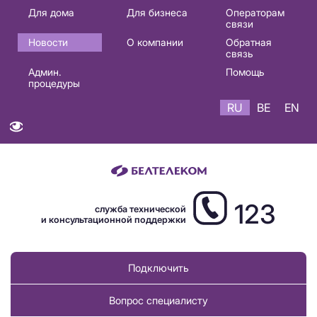
Основная
Для дома
Для бизнеса
Операторам
связи
навигация
Новости
О компании
Обратная
RU
связь
Админ.
Помощь
процедуры
RU
BE
EN
123
служба технической
и консультационной поддержки
Подключить
Вопрос специалисту