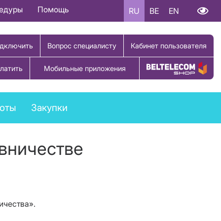
цедуры
Помощь
RU
BE
EN
дключить
Вопрос специалисту
Кабинет пользователя
латить
Мобильные приложения
Купить товар
боты
Закупки
вничестве
ичества».