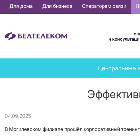
Основная
Для дома
Для бизнеса
Операторам связи
Н
навигация
RU
сл
и консультац
News
Центральные 
menu
Эффектив
04.09.2025
В Могилевском филиале прошёл корпоративный тренинг