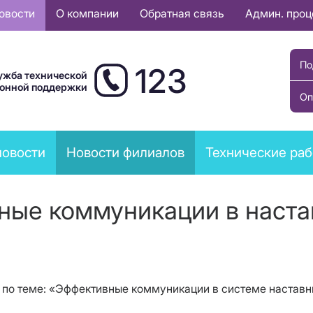
овости
О компании
Обратная связь
Админ. про
По
123
ужба технической
ионной поддержки
Оп
новости
Новости филиалов
Технические ра
ные коммуникации в наста
 по теме: «Эффективные коммуникации в системе наставн