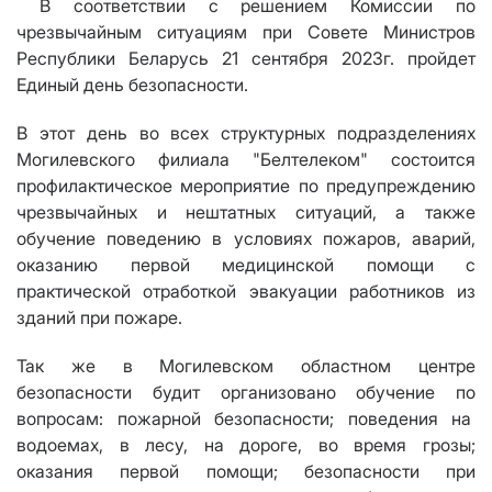
В соответствии с решением
Комиссии по
чрезвычайным ситуациям при Совете Министров
Республики Беларусь 2
1
сентября 202
3
г.
пройдет
Един
ый
д
ень безопасности.
В
этот день
во всех структурных подразделениях
Могилевского филиала "Белтелеком"
состо
и
тся
профилактическ
о
е мероприяти
е
по предупреждению
чрезвычайных
и нештатных
ситуаций, а также
обучение поведению в условиях пожаров, аварий,
оказанию первой медицинской помощи с
практической отработкой эвакуации работников из
зданий при пожаре.
Так же в Могилевском областном центре
безопасности будит организовано обучение по
вопросам:
пожарн
ой
безопасност
и
; поведени
я
на
водоемах, в лесу, на дороге, во время грозы;
оказани
я
первой помощи; безопасност
и
при