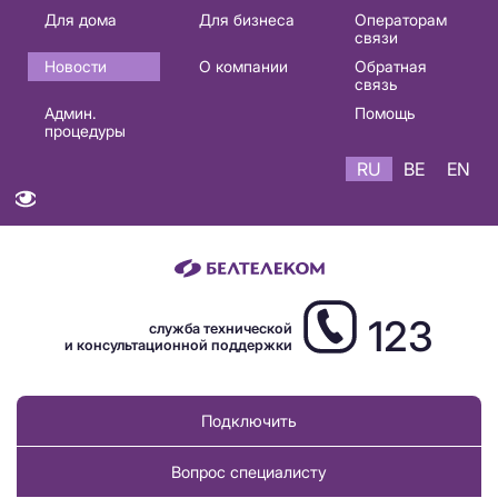
Основная
Для дома
Для бизнеса
Операторам
связи
навигация
Новости
О компании
Обратная
RU
связь
Админ.
Помощь
процедуры
RU
BE
EN
123
служба технической
и консультационной поддержки
Подключить
Вопрос специалисту