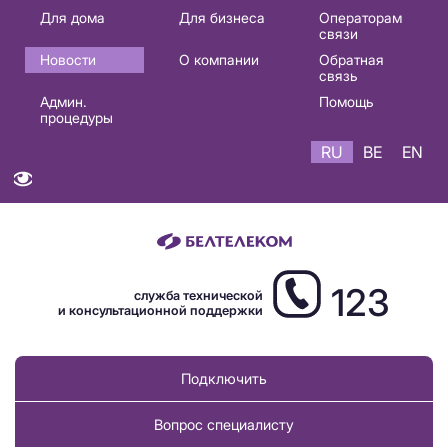
Основная
Для дома
Для бизнеса
Операторам
связи
навигация
Новости
О компании
Обратная
RU
связь
Админ.
Помощь
процедуры
RU
BE
EN
123
служба технической
и консультационной поддержки
Подключить
Вопрос специалисту