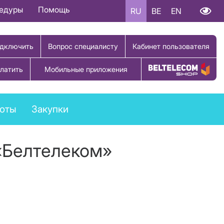
цедуры
Помощь
RU
BE
EN
дключить
Вопрос специалисту
Кабинет пользователя
латить
Мобильные приложения
Купить товар
боты
Закупки
«Белтелеком»