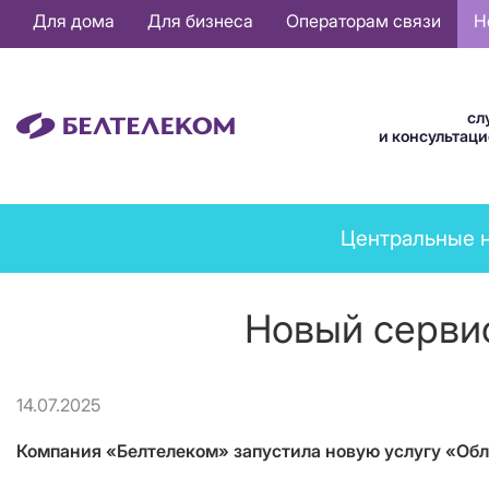
Основная
Для дома
Для бизнеса
Операторам связи
Н
навигация
RU
сл
и консультац
News
Центральные 
menu
Новый сервис
14.07.2025
Компания «Белтелеком» запустила новую услугу «Обл