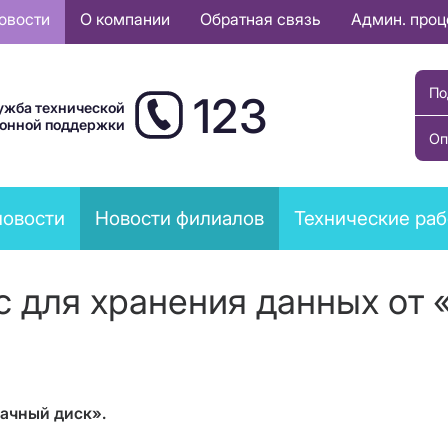
овости
О компании
Обратная связь
Админ. про
По
123
ужба технической
ионной поддержки
Оп
новости
Новости филиалов
Технические ра
 для хранения данных от 
ачный диск».