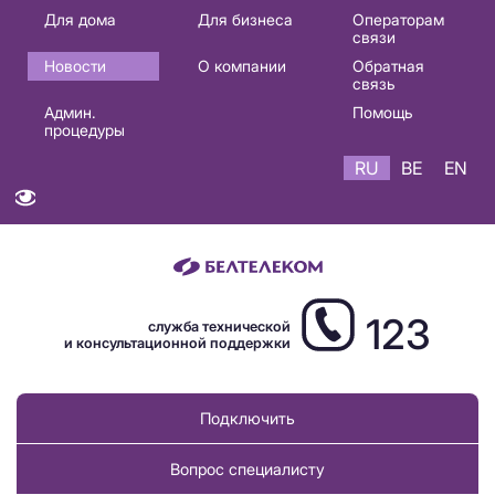
Основная
Для дома
Для бизнеса
Операторам
связи
навигация
Новости
О компании
Обратная
RU
связь
Админ.
Помощь
процедуры
RU
BE
EN
123
служба технической
и консультационной поддержки
Подключить
Вопрос специалисту