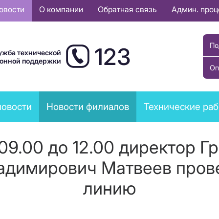
овости
О компании
Обратная связь
Админ. про
По
123
ужба технической
ионной поддержки
Оп
новости
Новости филиалов
Технические ра
с 09.00 до 12.00 директор 
ладимирович Матвеев пров
линию