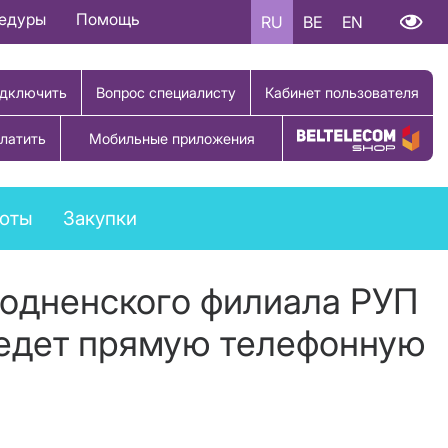
цедуры
Помощь
RU
BE
EN
дключить
Вопрос специалисту
Кабинет пользователя
латить
Мобильные приложения
Купить товар
боты
Закупки
Гродненского филиала РУП
едет прямую телефонную