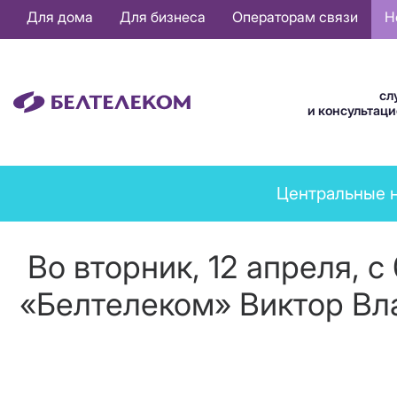
Основная
Для дома
Для бизнеса
Операторам связи
Н
навигация
RU
сл
и консультац
News
Центральные 
menu
Во вторник, 12 апреля, 
«Белтелеком» Виктор В