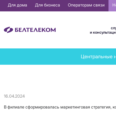
Основная
Для дома
Для бизнеса
Операторам связи
Н
навигация
RU
сл
и консультац
News
Центральные 
menu
16.04.2024
В филиале сформировалась маркетинговая стратегия, ко