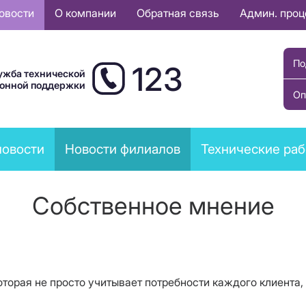
овости
О компании
Обратная связь
Админ. про
По
123
ужба технической
ионной поддержки
Оп
новости
Новости филиалов
Технические ра
Собственное мнение
торая не просто учитывает потребности каждого клиента, 