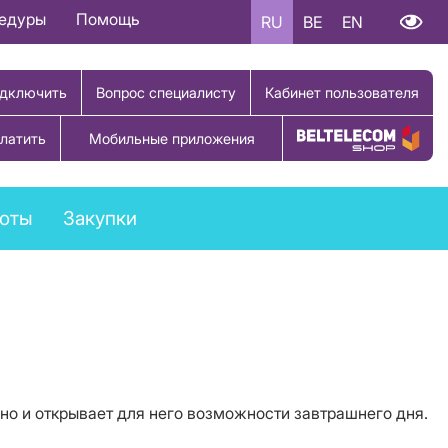
цедуры
Помощь
RU
BE
EN
дключить
Вопрос специалисту
Кабинет пользователя
латить
Мобильные приложения
Купить товар
боты
Закупки
но и открывает для него возможности завтрашнего дня.