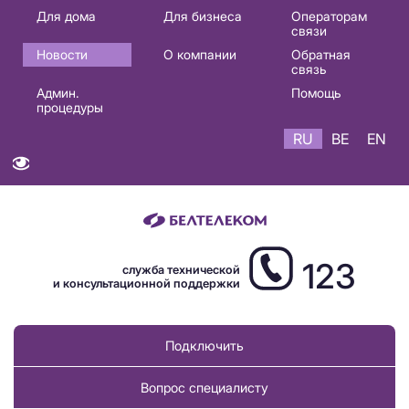
Основная
Для дома
Для бизнеса
Операторам
связи
навигация
Новости
О компании
Обратная
RU
связь
Админ.
Помощь
процедуры
RU
BE
EN
123
служба технической
и консультационной поддержки
Подключить
Вопрос специалисту