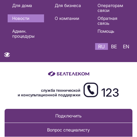
Основная
Для дома
Для бизнеса
Операторам
связи
навигация
Новости
О компании
Обратная
RU
связь
Админ.
Помощь
процедуры
RU
BE
EN
123
служба технической
и консультационной поддержки
Подключить
Вопрос специалисту