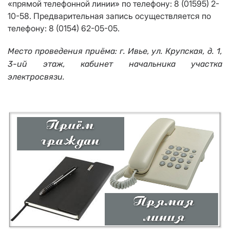
«прямой телефонной линии» по телеф
ону: 8 (015
95
)
2
-
10
-
58
. Предварительная запись осуществ
ляется по
телефону:
8 (0154
) 62-05-05
.
Место проведения при
ё
ма: г.
Ивье
,
ул. Крупская
, д.
1
,
3-ий этаж, кабинет начальника участка
электросвязи.