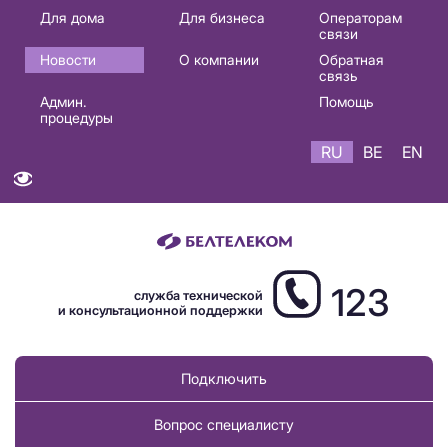
Основная
Для дома
Для бизнеса
Операторам
связи
навигация
Новости
О компании
Обратная
RU
связь
Админ.
Помощь
процедуры
RU
BE
EN
123
служба технической
и консультационной поддержки
Подключить
Вопрос специалисту