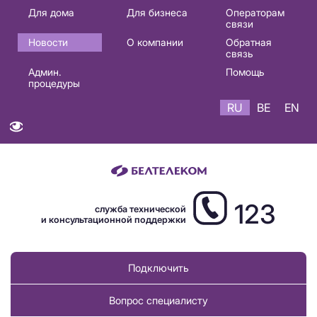
Основная
Для дома
Для бизнеса
Операторам
связи
навигация
Новости
О компании
Обратная
RU
связь
Админ.
Помощь
процедуры
RU
BE
EN
123
служба технической
и консультационной поддержки
Подключить
Вопрос специалисту