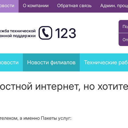
овости
О компании
Обратная связь
Админ. про
По
123
ужба технической
ионной поддержки
Оп
новости
Новости филиалов
Технические ра
стной интернет, но хотите
елеком, а именно Пакеты услуг: