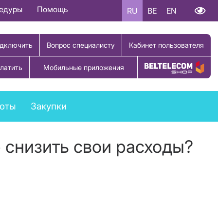
цедуры
Помощь
RU
BE
EN
дключить
Вопрос специалисту
Кабинет пользователя
латить
Мобильные приложения
Купить товар
боты
Закупки
 снизить свои расходы?