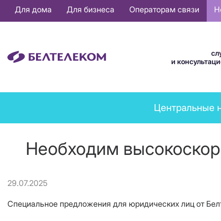
Основная
Для дома
Для бизнеса
Операторам связи
Н
навигация
RU
сл
и консультац
News
Центральные 
menu
Необходим высокоскоро
29.07.2025
Специальное предложения для юридических лиц от Белт