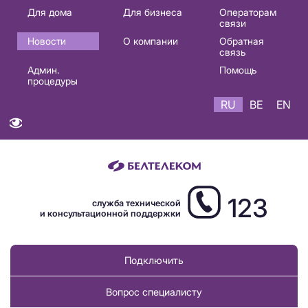
Основная
Для дома
Для бизнеса
Операторам
связи
навигация
Новости
О компании
Обратная
RU
связь
Админ.
Помощь
процедуры
RU
BE
EN
123
служба технической
и консультационной поддержки
Подключить
Вопрос специалисту