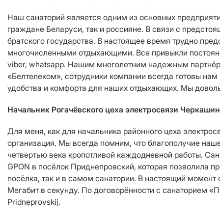
Наш санаторий является одним из основных предприяти
граждане Беларуси, так и россияне. В связи с предст
братского государства. В настоящее время трудно предс
многочисленными отдыхающими. Все привыкли постоянн
viber, whatsapp. Нашим многолетним надежным партнёр
«Белтелеком», сотрудники компании всегда готовы нам
удобства и комфорта для наших отдыхающих. Мы довол
Начальник Рогачёвского цеха электросвязи Черкашин
Для меня, как для начальника районного цеха электро
организация. Мы всегда помним, что благополучие наше
четвертью века кропотливой каждодневной работы. Сан
GPON в посёлок Приднепровский, которая позволила пр
посёлка, так и в самом санатории. В настоящий момент
Мегабит в секунду. По договорённости c санаторием «П
Pridneprovskij.