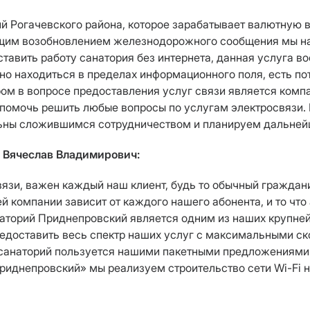
й Рогачевского района, которое зарабатывает валютную в
оящим возобновлением железнодорожного сообщения мы на
тавить работу санатория без интернета, данная услуга во
о находиться в пределах информационного поля, есть по
ом в вопросе предоставления услуг связи является комп
 помочь решить любые вопросы по услугам электросвязи. 
ьны сложившимся сотрудничеством и планируем дальнейш
 Вячеслав Владимирович:
связи, важен каждый наш клиент, будь то обычный гражда
й компании зависит от каждого нашего абонента, и то чт
аторий Приднепровский является одним из наших крупнейш
едоставить весь спектр наших услуг с максимальными ск
 санаторий пользуется нашими пакетными предложениями и
риднепровский» мы реализуем строительство сети Wi-Fi н