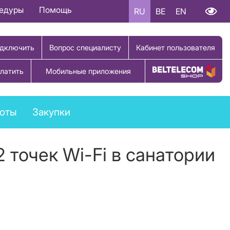
цедуры
Помощь
RU
BE
EN
дключить
Вопрос специалисту
Кабинет пользователя
латить
Мобильные приложения
Купить товар
боты
Закупки
 точек Wi-Fi в санатории