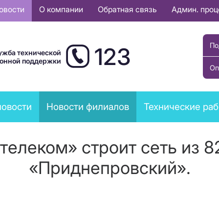
овости
О компании
Обратная связь
Админ. про
По
123
ужба технической
ионной поддержки
Оп
новости
Новости филиалов
Технические ра
елеком» строит сеть из 82
«Приднепровский».