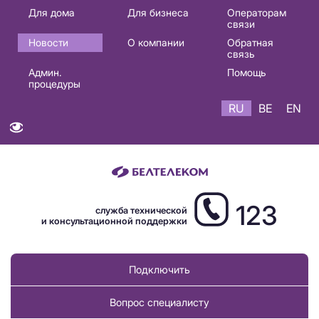
Основная
Для дома
Для бизнеса
Операторам
связи
навигация
Новости
О компании
Обратная
RU
связь
Админ.
Помощь
процедуры
RU
BE
EN
123
служба технической
и консультационной поддержки
Подключить
Вопрос специалисту