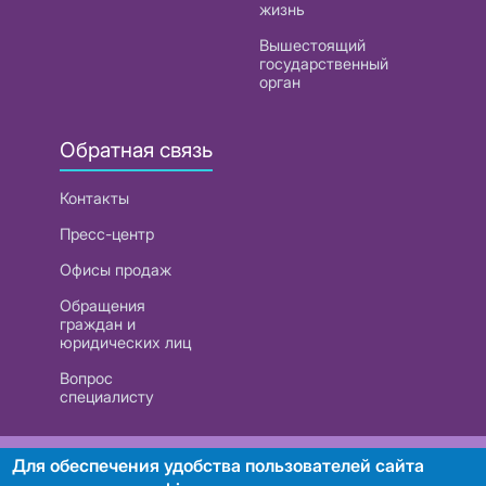
жизнь
Вышестоящий
государственный
орган
Обратная связь
Контакты
Пресс-центр
Офисы продаж
Обращения
граждан и
юридических лиц
Вопрос
специалисту
РУП «Белтелеком». УНП 101007741
Для обеспечения удобства пользователей сайта