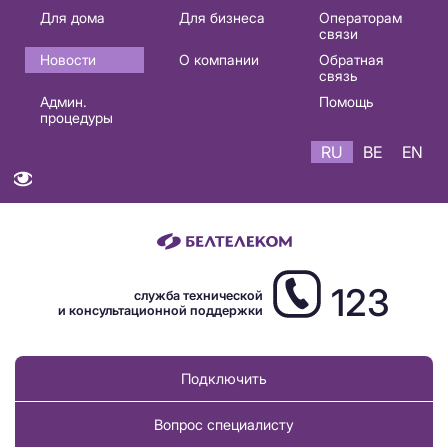
Основная
Для дома
Для бизнеса
Операторам
связи
навигация
Новости
О компании
Обратная
RU
связь
Админ.
Помощь
процедуры
RU
BE
EN
123
служба технической
и консультационной поддержки
Подключить
Вопрос специалисту