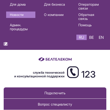
Основная
Для дома
Для бизнеса
Операторам
связи
навигация
Новости
О компании
Обратная
RU
связь
Админ.
Помощь
процедуры
RU
BE
EN
123
служба технической
и консультационной поддержки
Подключить
Вопрос специалисту