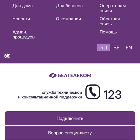
Основная
Для дома
Для бизнеса
Операторам
связи
навигация
Новости
О компании
Обратная
RU
связь
Админ.
Помощь
процедуры
RU
BE
EN
123
служба технической
и консультационной поддержки
Подключить
Вопрос специалисту