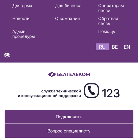
Основная
Для дома
Для бизнеса
Операторам
связи
навигация
Новости
О компании
Обратная
RU
связь
Админ.
Помощь
процедуры
RU
BE
EN
123
служба технической
и консультационной поддержки
Подключить
Вопрос специалисту