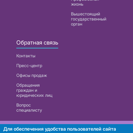
жизнь
Вышестоящий
государственный
орган
Обратная связь
Контакты
Пресс-центр
Офисы продаж
Обращения
граждан и
юридических лиц
Вопрос
специалисту
РУП «Белтелеком». УНП 101007741
Для обеспечения удобства пользователей сайта