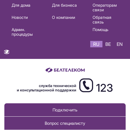
Основная
Для дома
Для бизнеса
Операторам
связи
навигация
Новости
О компании
Обратная
RU
связь
Админ.
Помощь
процедуры
RU
BE
EN
123
служба технической
и консультационной поддержки
Подключить
Вопрос специалисту