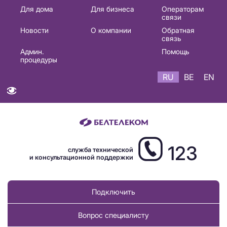
Основная
Для дома
Для бизнеса
Операторам
связи
навигация
Новости
О компании
Обратная
RU
связь
Админ.
Помощь
процедуры
RU
BE
EN
123
служба технической
и консультационной поддержки
Подключить
Вопрос специалисту