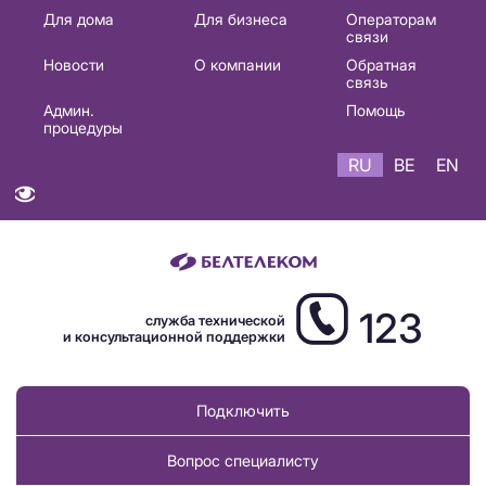
Основная
Для дома
Для бизнеса
Операторам
связи
навигация
Новости
О компании
Обратная
RU
связь
Админ.
Помощь
процедуры
RU
BE
EN
123
служба технической
и консультационной поддержки
Подключить
Вопрос специалисту