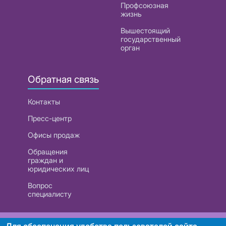
Профсоюзная
жизнь
Вышестоящий
государственный
орган
Обратная связь
Контакты
Пресс-центр
Офисы продаж
Обращения
граждан и
юридических лиц
Вопрос
специалисту
РУП «Белтелеком». УНП 101007741
Для обеспечения удобства пользователей сайта