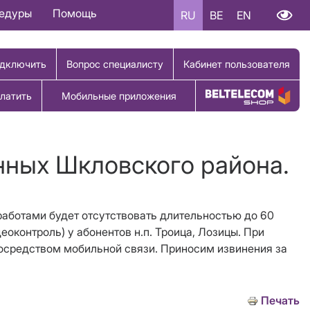
цедуры
Помощь
RU
BE
EN
дключить
Вопрос специалисту
Кабинет пользователя
латить
Мобильные приложения
Купить товар
нных Шкловского района.
 работами будет отсутствовать длительностью до 60
еоконтроль) у абонентов н.п. Троица, Лозицы. При
 посредством мобильной связи. Приносим извинения за
Печать