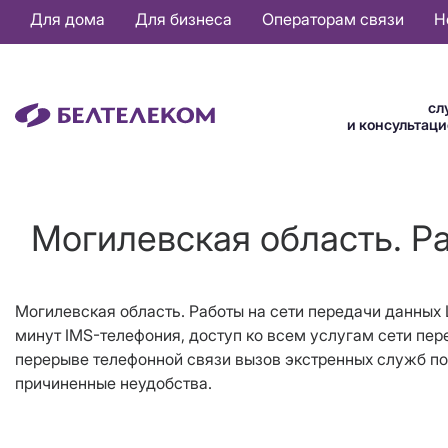
Основная
Для дома
Для бизнеса
Операторам связи
Н
навигация
RU
сл
и консультац
Могилевская область. Р
Могилевская область. Работы на сети передачи данных Ш
минут IMS-телефония, доступ ко всем услугам сети пере
перерыве телефонной связи вызов экстренных служб по 
причиненные неудобства.