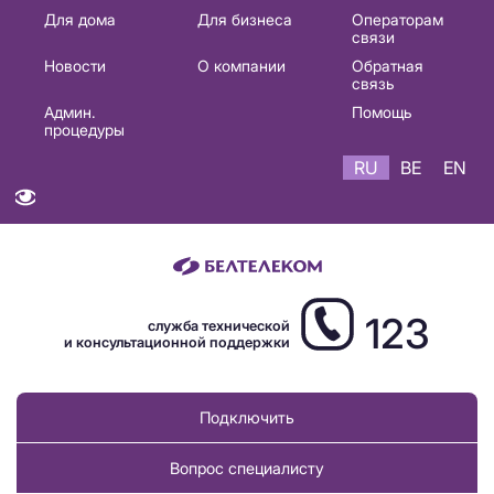
Основная
Для дома
Для бизнеса
Операторам
связи
навигация
Новости
О компании
Обратная
RU
связь
Админ.
Помощь
процедуры
RU
BE
EN
123
служба технической
и консультационной поддержки
Подключить
Вопрос специалисту