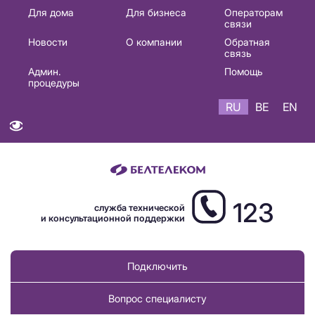
Основная
Для дома
Для бизнеса
Операторам
связи
навигация
Новости
О компании
Обратная
RU
связь
Админ.
Помощь
процедуры
RU
BE
EN
123
служба технической
и консультационной поддержки
Подключить
Вопрос специалисту