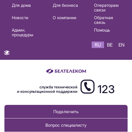
Основная
Для дома
Для бизнеса
Операторам
связи
навигация
Новости
О компании
Обратная
RU
связь
Админ.
Помощь
процедуры
RU
BE
EN
123
служба технической
и консультационной поддержки
Подключить
Вопрос специалисту