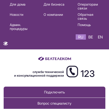
Основная
Для дома
Для бизнеса
Операторам
связи
навигация
Новости
О компании
Обратная
RU
связь
Админ.
Помощь
процедуры
RU
BE
EN
123
служба технической
и консультационной поддержки
Подключить
Вопрос специалисту