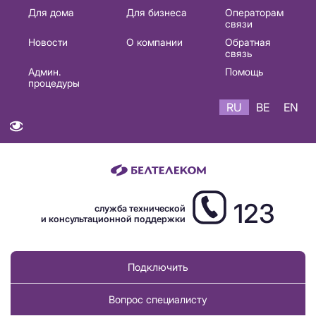
Основная
Для дома
Для бизнеса
Операторам
связи
навигация
Новости
О компании
Обратная
RU
связь
Админ.
Помощь
процедуры
RU
BE
EN
123
служба технической
и консультационной поддержки
Подключить
Вопрос специалисту