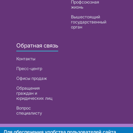
Профсоюзная
жизнь
Вышестоящий
государственный
орган
Обратная связь
Контакты
Пресс-центр
Офисы продаж
Обращения
граждан и
юридических лиц
Вопрос
специалисту
РУП «Белтелеком». УНП 101007741
Для обеспечения удобства пользователей сайта