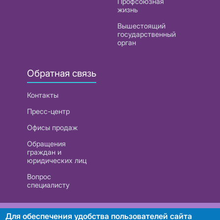
Профсоюзная
жизнь
Вышестоящий
государственный
орган
Обратная связь
Контакты
Пресс-центр
Офисы продаж
Обращения
граждан и
юридических лиц
Вопрос
специалисту
РУП «Белтелеком». УНП 101007741
Для обеспечения удобства пользователей сайта