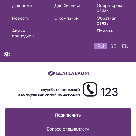
Основная
Для дома
Для бизнеса
Операторам
связи
навигация
Новости
О компании
Обратная
RU
связь
Админ.
Помощь
процедуры
RU
BE
EN
123
служба технической
и консультационной поддержки
Подключить
Вопрос специалисту