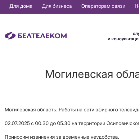
Основная
Для дома
Для бизнеса
Операторам связи
Н
навигация
RU
сл
и консультац
Могилевская обла
Могилевская область. Работы на сети эфирного телеви
02.07.2025 с 00.30 до 05.30 на территории Осиповичск
Приносим извинения за временные неудобства.