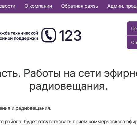
овости
О компании
Обратная связь
Админ. про
По
123
ужба технической
ионной поддержки
Оп
сть. Работы на сети эфирн
радиовещания.
дения и радиовещания.
ого района, будет отсутствовать прием коммерческого эфи