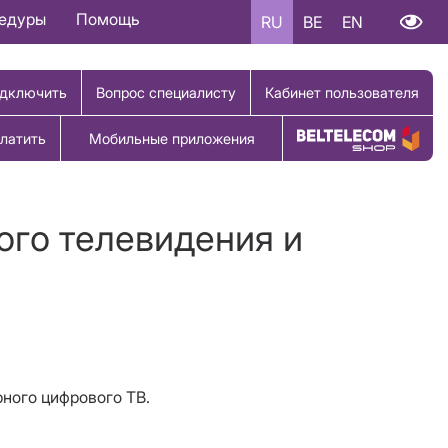
цедуры
Помощь
RU
BE
EN
дключить
Вопрос специалисту
Кабинет пользователя
латить
Мобильные приложения
Купить товар
ого телевидения и
рного цифрового ТВ.