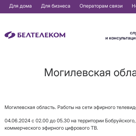
Основная
Для дома
Для бизнеса
Операторам связи
Н
навигация
RU
сл
и консультац
Могилевская обла
Могилевская область.
Работы на сети эфирного телеви
04.06.2024
с 02.00 до 05.30
на территории Бобруйского
коммерческого эфирного цифрового ТВ
.