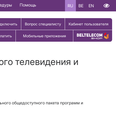
цедуры
Помощь
RU
BE
EN
дключить
Вопрос специалисту
Кабинет пользователя
латить
Мобильные приложения
Купить товар
ого телевидения и
ьного общедоступного пакета программ и