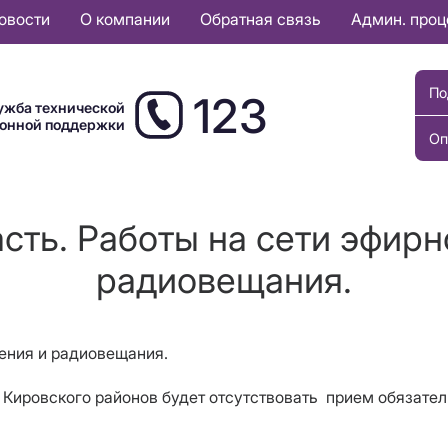
овости
О компании
Обратная связь
Админ. про
По
123
ужба технической
ионной поддержки
Оп
сть. Работы на сети эфирн
радиовещания.
дения и радиовещания.
, Кировского районов
будет отсутствовать прием
обязател