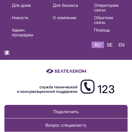
Основная
Для дома
Для бизнеса
Операторам
связи
навигация
Новости
О компании
Обратная
RU
связь
Админ.
Помощь
процедуры
RU
BE
EN
123
служба технической
и консультационной поддержки
Подключить
Вопрос специалисту