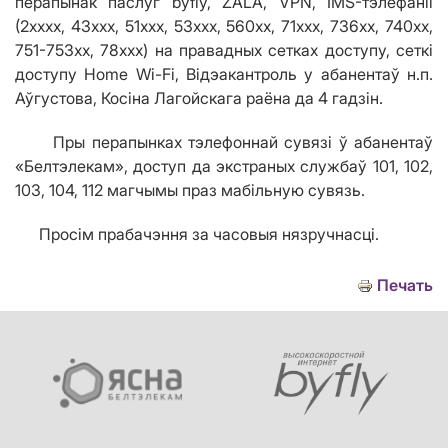
перапынак паслуг byfly, ZALA, VPN, IMS-тэлефаніі
(2хххх, 43ххх, 51ххх, 53ххх, 560хх, 71ххх, 736хх, 740хх,
751-753хх, 78ххх) на правадных сетках доступу, сеткі
доступу Home Wi-Fi, Відэакантроль у абанентаў н.п.
Аўгустова, Косіна Лагойскага раёна да 4 гадзін.
Пры перапынках тэлефоннай сувязі ў абанентаў
«Белтэлекам», доступ да экстраных службаў 101, 102,
103, 104, 112 магчымы праз мабільную сувязь.
Просім прабачэння за часовыя нязручнасці.
Печать