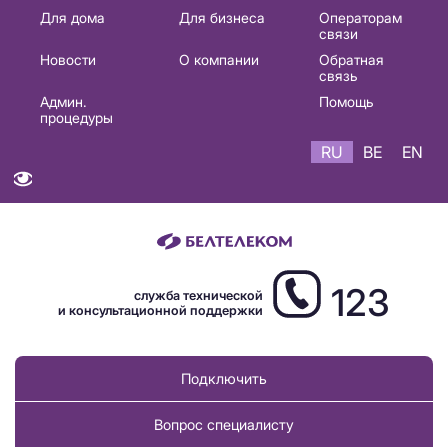
Основная
Для дома
Для бизнеса
Операторам
связи
навигация
Новости
О компании
Обратная
RU
связь
Админ.
Помощь
процедуры
RU
BE
EN
123
служба технической
и консультационной поддержки
Подключить
Вопрос специалисту