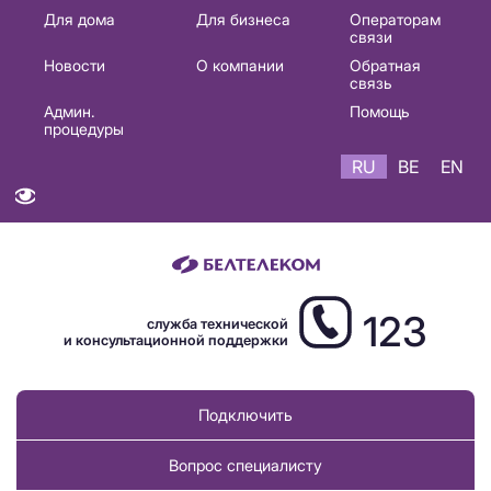
Основная
Для дома
Для бизнеса
Операторам
связи
навигация
Новости
О компании
Обратная
RU
связь
Админ.
Помощь
процедуры
RU
BE
EN
123
служба технической
и консультационной поддержки
Подключить
Вопрос специалисту