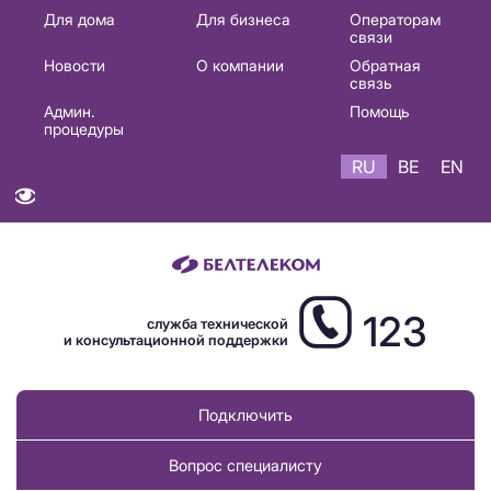
Основная
Для дома
Для бизнеса
Операторам
связи
навигация
Новости
О компании
Обратная
RU
связь
Админ.
Помощь
процедуры
RU
BE
EN
123
служба технической
и консультационной поддержки
Подключить
Вопрос специалисту