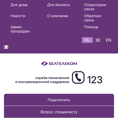
Основная
Для дома
Для бизнеса
Операторам
связи
навигация
Новости
О компании
Обратная
RU
связь
Админ.
Помощь
процедуры
RU
BE
EN
123
служба технической
и консультационной поддержки
Подключить
Вопрос специалисту