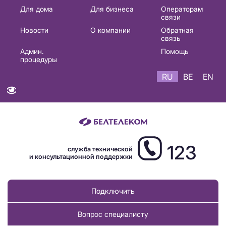
Основная
Для дома
Для бизнеса
Операторам
связи
навигация
Новости
О компании
Обратная
RU
связь
Админ.
Помощь
процедуры
RU
BE
EN
123
служба технической
и консультационной поддержки
Подключить
Вопрос специалисту