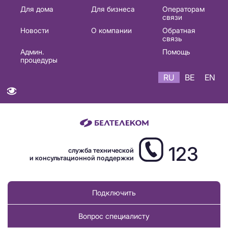
Основная
Для дома
Для бизнеса
Операторам
связи
навигация
Новости
О компании
Обратная
RU
связь
Админ.
Помощь
процедуры
RU
BE
EN
123
служба технической
и консультационной поддержки
Подключить
Вопрос специалисту