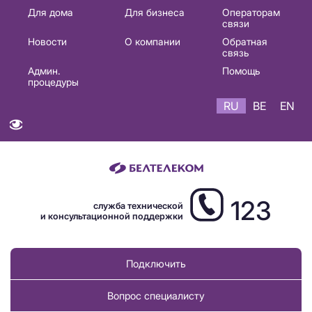
Основная
Для дома
Для бизнеса
Операторам
связи
навигация
Новости
О компании
Обратная
RU
связь
Админ.
Помощь
процедуры
RU
BE
EN
123
служба технической
и консультационной поддержки
Подключить
Вопрос специалисту