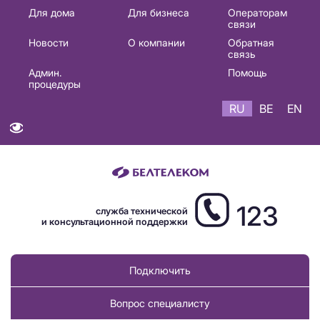
Основная
Для дома
Для бизнеса
Операторам
связи
навигация
Новости
О компании
Обратная
RU
связь
Админ.
Помощь
процедуры
RU
BE
EN
123
служба технической
и консультационной поддержки
Подключить
Вопрос специалисту