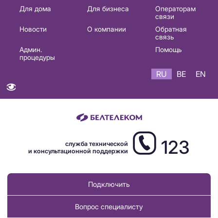
Основная
Для дома
Для бизнеса
Операторам
связи
навигация
Новости
О компании
Обратная
RU
связь
Админ.
Помощь
процедуры
RU
BE
EN
123
служба технической
и консультационной поддержки
Подключить
Вопрос специалисту