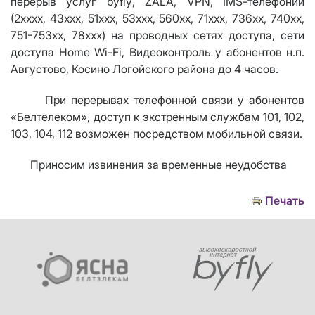
перерыв услуг
byfly
,
ZALA
,
VPN
,
IMS
-телефонии
(2хххх, 43ххх, 51ххх, 53ххх, 560хх, 71ххх, 736хх, 740хх,
751-753хх, 78ххх) на проводных сетях доступа, сети
доступа
Home Wi
-
Fi
, Видеоконтроль у абонентов н.п.
Августово, Косино Логойского района до 4 часов.
При перерывах телефонной связи у абонентов
«Белтелеком», доступ к экстренным службам 101, 102,
103, 104, 112 возможен посредством мобильной связи.
Приносим извинения за временные неудобства
Печать