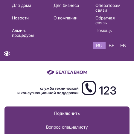
Основная
Для дома
Для бизнеса
Операторам
связи
навигация
Новости
О компании
Обратная
RU
связь
Админ.
Помощь
процедуры
RU
BE
EN
123
служба технической
и консультационной поддержки
Подключить
Вопрос специалисту