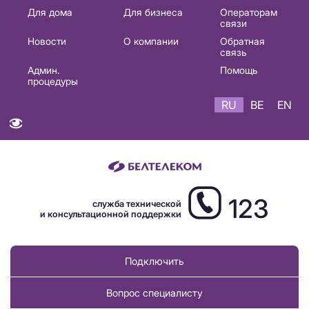
Основная
Для дома
Для бизнеса
Операторам
связи
навигация
Новости
О компании
Обратная
RU
связь
Админ.
Помощь
процедуры
RU
BE
EN
123
служба технической
и консультационной поддержки
Подключить
Вопрос специалисту