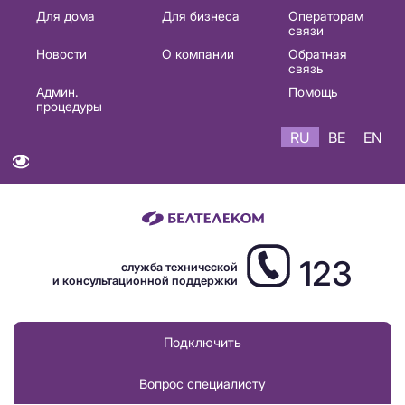
Основная
Для дома
Для бизнеса
Операторам
связи
навигация
Новости
О компании
Обратная
RU
связь
Админ.
Помощь
процедуры
RU
BE
EN
123
служба технической
и консультационной поддержки
Подключить
Вопрос специалисту